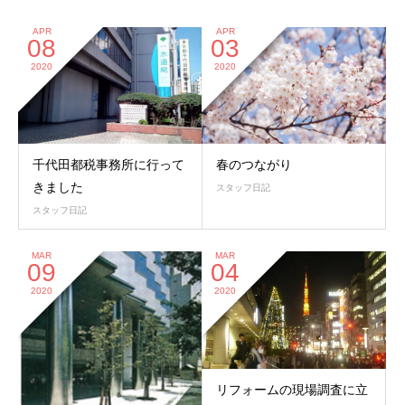
APR
APR
08
03
2020
2020
千代田都税事務所に行って
春のつながり
きました
スタッフ日記
スタッフ日記
MAR
MAR
09
04
2020
2020
リフォームの現場調査に立