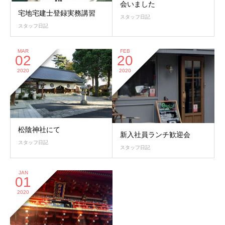
会いました
宅地宅建士登録実務講習
スタッフ日記
スタッフ日記
MAR
FEB
02
20
2020
2020
松陰神社にて
新入社員ランチ歓迎会
スタッフ日記
スタッフ日記
JAN
01
2020