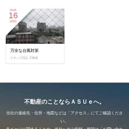
AUG
16
2021
万全な台風対策
スタッフ日記
,
不動産
不動産のことならＡＳＵｅへ。
当社の連絡先・住所・地図などは「アクセス」にてご確認くださ
い。
各ページに関することや、当社へのご依頼・相談は「お問い合わ