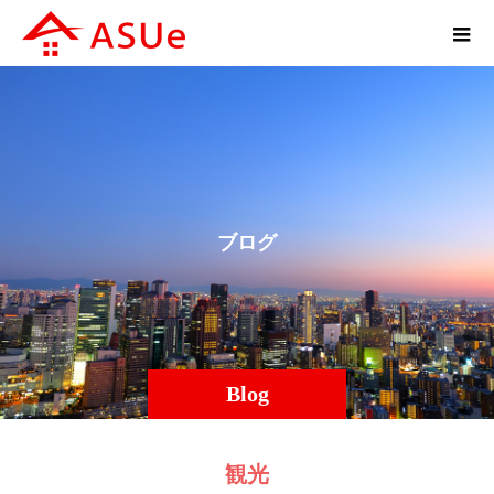
ブ
ロ
グ
Blog
観光